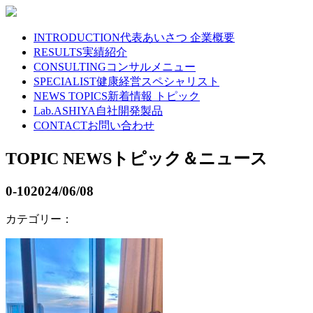
INTRODUCTION
代表あいさつ 企業概要
RESULTS
実績紹介
CONSULTING
コンサルメニュー
SPECIALIST
健康経営スペシャリスト
NEWS TOPICS
新着情報 トピック
Lab.ASHIYA
自社開発製品
CONTACT
お問い合わせ
TOPIC NEWS
トピック＆ニュース
0-10
2024/06/08
カテゴリー：