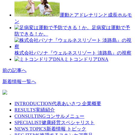
運動とアドレナリンと成長ホルモ
ン
足病変は運動で予
防できる！か。
株式会社パソナ『ウェルネスリゾート 淡路島』の視察
ミトコンドリアDNA
前の記事へ
新着情報一覧へ
INTRODUCTION
代表あいさつ 企業概要
RESULTS
実績紹介
CONSULTING
コンサルメニュー
SPECIALIST
健康経営スペシャリスト
NEWS TOPICS
新着情報 トピック