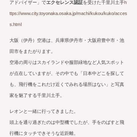
アドバイザー」で
エクセレンス認証
を受けた千里川土手
h
ttps://www.city.toyonaka.osaka.jp/machi/kukou/kuko/acces
s.html
大阪（伊丹）空港は、兵庫県伊丹市・大阪府豊中市・池
田市をまたがります。
空港の周りはスカイランドや服部緑地など人気スポット
が点在していますが、その中でも「日本中どこを探して
も、飛行機をこれだけ近くでみれる場所はない」と写真
家を魅了する千里川土手。
レオンと一緒に行ってきました。
頭上を通り過ぎたのは中型機でしたが、手をのばすと飛
行機にタッチできそうな近距離。