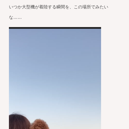
いつか大型機が着陸する瞬間を、この場所でみたい
な……
動
画
プ
レ
ー
ヤ
ー