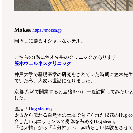
Moksa
https://moksa.jp
聞きしに勝るオシャレなホテル。
こちらの1階に笠木先生のクリニックがあります。
笠木ウェルネスクリニック
神戸大学で基礎医学の研究をされていた時期に笠木先生
ていた私、大変お世話になりました。
京都.八瀬で開業すると連絡をうけ一度訪問してみたい
した。
温活「
Hag steam
」
太古から伝わる自然体の土壌で育てられた綿花のHug c
合したHugエッセンスで身体を温めるHag steam。
『他人軸』から『自分軸』へ、素晴らしい体験をさせて