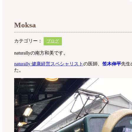
Moksa
カテゴリー：
ブログ
naturallyの南方和美です。
naturally 健康経営スペシャリスト
の医師、
笠木伸平
先生
た。