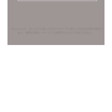
「Sport in Life」は一人でも多くの方がスポーツに親しむ社会を目指す取組で
あり、個別の商品・サービスを推奨するものではありません。
Copyright © naturally .All rights reserved.