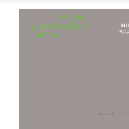
IN
代表
「Sport in Li