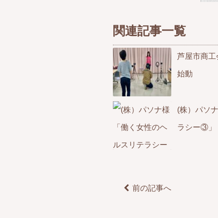
関連記事一覧
芦屋市商工
始動
(株）パソ
ラシー③」
前の記事へ