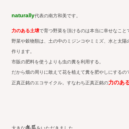
naturally
代表の南方和美です。
力のある土壌
で育つ野菜を頂けるのは本当に幸せなこと
野菜や穀物類は、土の中のミジンコやミミズ、水と太陽
作ります。
市販の肥料を使うよりも虫の糞を利用する。
だから畑の周りに敢えて花を植えて糞を肥やしにするの
力のあ
正真正銘のエコサイクル。すなわち正真正銘の
冬瓜
大きな
をいただきました。