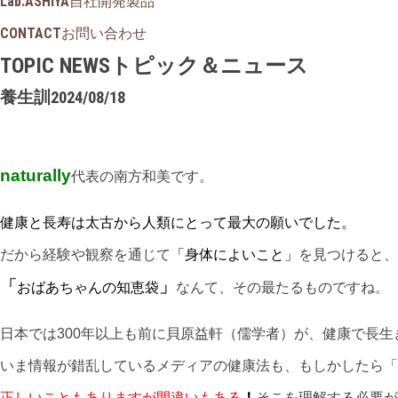
Lab.ASHIYA
自社開発製品
CONTACT
お問い合わせ
TOPIC NEWS
トピック＆ニュース
養生訓
2024/08/18
naturally
代表の南方和美です。
健康と長寿は太古から人類にとって最大の願いでした。
だから経験や観察を通じて
「身体によいこと」
を見つけると、
「
」
おばあちゃんの知恵袋
なんて、その最たるものですね。
日本では300年以上も前に貝原益軒（儒学者）が、健康で長
いま情報が錯乱しているメディアの健康法も、もしかしたら「
正しいこともありますが間違いもある
！
そこを理解する必要が