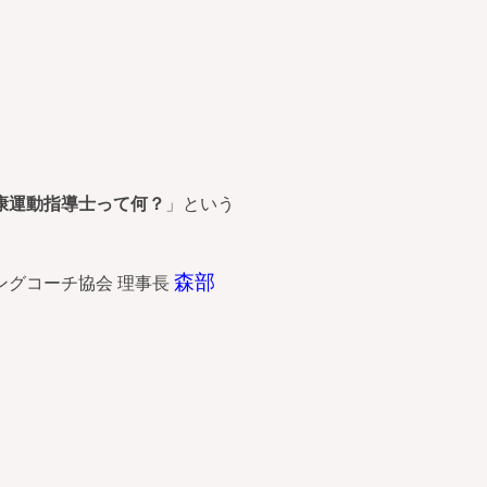
康運動指導士って何？
」という
森部
ングコーチ協会 理事長