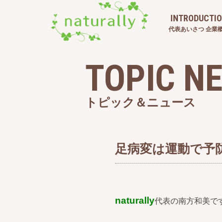
INTRODUCTI
代表あいさつ 企業
TOPIC N
トピック＆ニュース
足病変は運動で予
naturally
代表の南方和美で