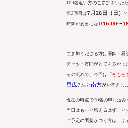
100名近い方のご参加をいた
7月26日（日）
第2回目は
15:00
〜
1
時間が変更になり
ご参加くださる方は医師・看
チャット質問がとても多かっ
その流れで、今回は「
そもそ
昌広
南方
先生と
が
お答えし
現在の時点で70名の申し込み
当日はもっと増えるはず。と
ご予定の調整がつく方は、ふ