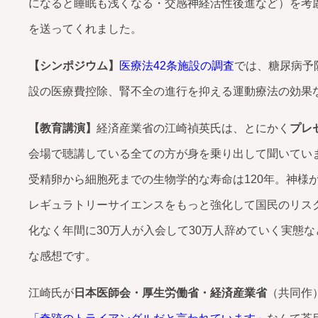
になると睡眠も浅くなる・交感神経活性後進など）を考
を送ってくれました。
【シンポジウム】
医療法42条施設の調査
では、糖尿病予
設の医療費控除、腎不全の進行を抑える運動療法の効果
【教育講演】
経済産業省の江崎禎英氏は、とにかく
プレ
会場で聴講している全ての方が身を乗り出して聞いてい
受精卵から細胞死までの生物学的な寿命は120年。神様
レギュラトリーサイエンスをもっと強化して国民のリス
化なく年間に30万人が入会して30万人辞めていく実態
な感想です。
江崎氏が
日本医師会・厚生労働省・経済産業省
（共同作