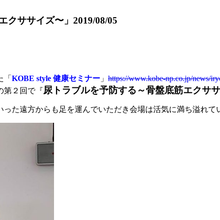
エクササイズ〜」
2019/08/05
た「
KOBE style 健康セミナー
」
https://www.kobe-np.co.jp/news/i
尿トラブルを予防する～骨盤底筋エクサ
の第２回で『
いった遠方からも足を運んでいただき会場は活気に満ち溢れて