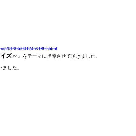
ryou/201906/0012459180.shtml
サイズ～
』をテーマに指導させて頂きました。
いました。