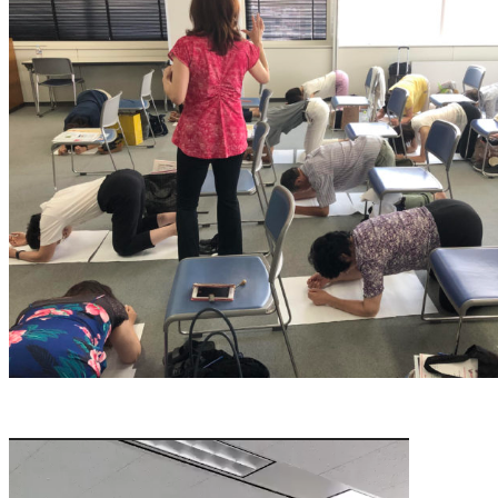
動
画
プ