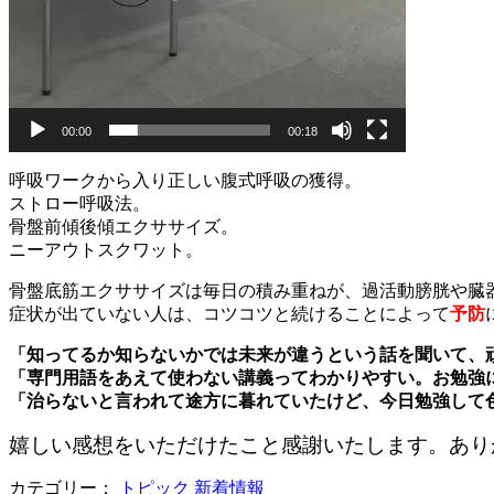
00:00
00:18
呼吸ワークから入り正しい腹式呼吸の獲得。
ストロー呼吸法。
骨盤前傾後傾エクササイズ。
ニーアウトスクワット。
骨盤底筋エクササイズは毎日の積み重ねが、過活動膀胱や臓
症状が出ていない人は、コツコツと続けることによって
予防
「知ってるか知らないかでは未来が違うという話を聞いて、
「専門用語をあえて使わない講義ってわかりやすい。お勉強
「治らないと言われて途方に暮れていたけど、今日勉強して
嬉しい感想をいただけたこと感謝いたします。あり
カテゴリー：
トピック
新着情報